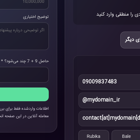
ی را منطقی وارد کنید
توضیح اختیاری
ی دیگر
حاصل 9 + 7 چند می‌شود؟ *
09009837483
@mydomain_ir
اطلاعات واردشده فقط برای برر
معامله آنلاین در این صفحه انج
contact[at]mydomain[d
Rubika
Bale